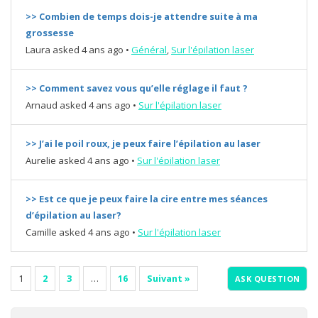
>> Combien de temps dois-je attendre suite à ma
grossesse
Laura
asked 4 ans ago
•
Général
,
Sur l'épilation laser
>> Comment savez vous qu’elle réglage il faut ?
Arnaud
asked 4 ans ago
•
Sur l'épilation laser
>> J’ai le poil roux, je peux faire l’épilation au laser
Aurelie
asked 4 ans ago
•
Sur l'épilation laser
>> Est ce que je peux faire la cire entre mes séances
d’épilation au laser?
Camille
asked 4 ans ago
•
Sur l'épilation laser
1
2
3
…
16
Suivant »
ASK QUESTION