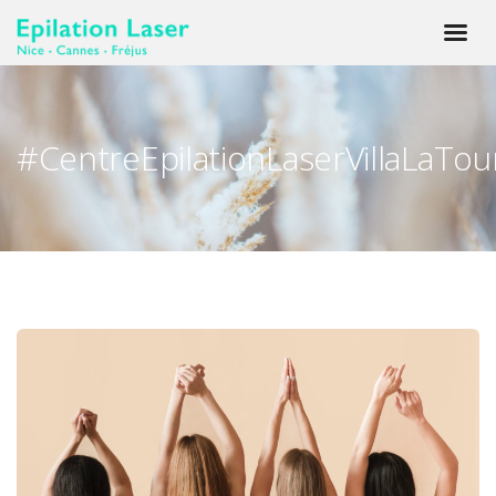
#CentreEpilationLaserVillaLaTou