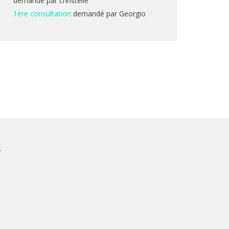
demandé par christelle
1ère consultation
demandé par Georgio
V