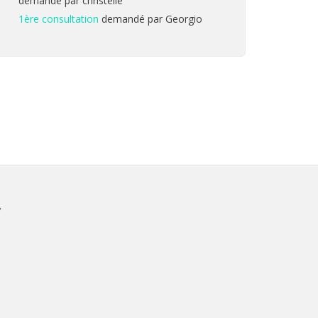
demandé par christelle
1ère consultation
demandé par Georgio
V