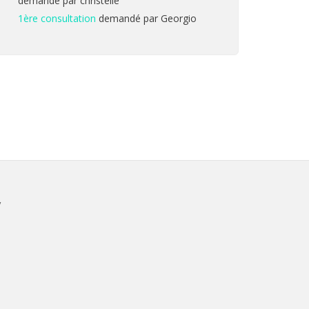
demandé par christelle
1ère consultation
demandé par Georgio
V