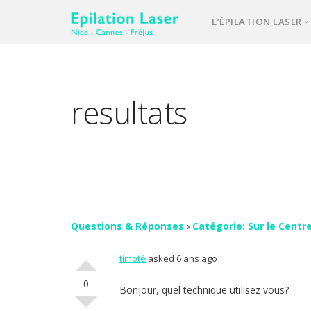
L’ÉPILATION LASER
Une équipe d’e
Notre laser méd
resultats
L’épilation las
Votre 1ère cons
Comment se pa
FAQ – question
Vos avis
Questions & Réponses
›
Catégorie: Sur le Centre
timoté
asked 6 ans ago
Contact
0
Bonjour, quel technique utilisez vous?