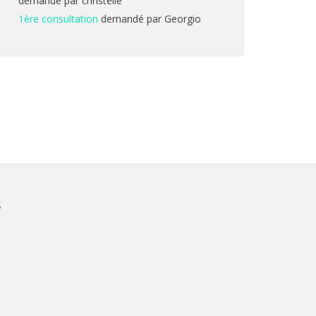
demandé par christelle
1ère consultation
demandé par Georgio
V