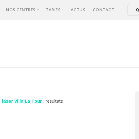
NOS CENTRES
TARIFS
ACTUS
CONTACT
Q
xperts
NICE
Tarifs épilation laser femmes
ical d’épilation
CANNES
Tarifs épilation laser hommes
er : comment ça marche ?
FREJUS
ultation
sse une séance ?
s fréquentes
 laser Villa La Tour
›
resultats