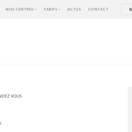
NOS CENTRES
TARIFS
ACTUS
CONTACT
Q
xperts
NICE
Tarifs épilation laser femmes
ical d’épilation
CANNES
Tarifs épilation laser hommes
er : comment ça marche ?
FREJUS
ultation
sse une séance ?
s fréquentes
NDEZ VOUS
i