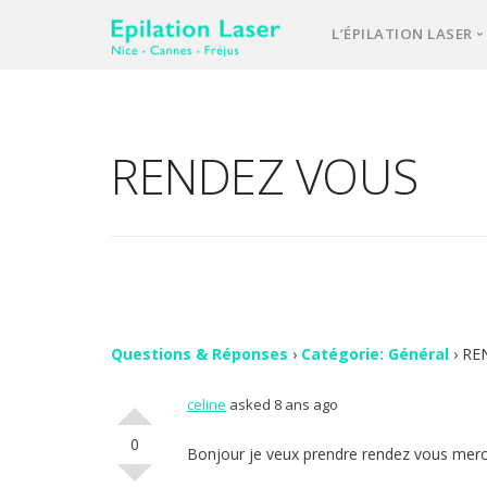
L’ÉPILATION LASER
Une équipe d’e
Notre laser méd
RENDEZ VOUS
L’épilation las
Votre 1ère cons
Comment se pa
FAQ – question
Vos avis
Questions & Réponses
›
Catégorie: Général
›
RE
celine
asked 8 ans ago
Contact
0
Bonjour je veux prendre rendez vous merc