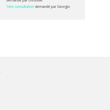
demandé par christelle
1ère consultation
demandé par Georgio
V