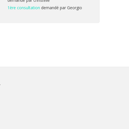
demandé par christelle
1ère consultation
demandé par Georgio
V