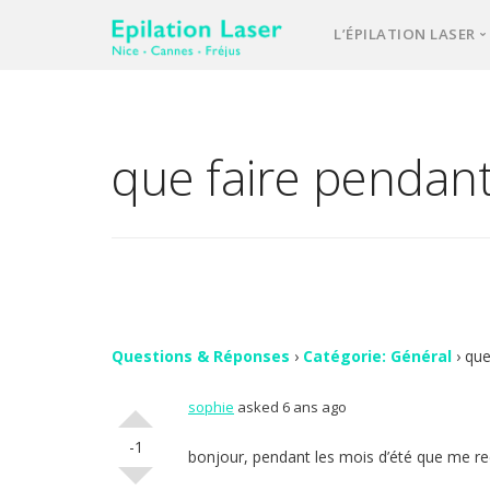
L’ÉPILATION LASER
Une équipe d’e
Notre laser méd
que faire pendant 
L’épilation las
Votre 1ère cons
Comment se pa
FAQ – question
Vos avis
Questions & Réponses
›
Catégorie: Général
›
que
sophie
asked 6 ans ago
Contact
-1
bonjour, pendant les mois d’été que me 