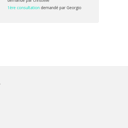
demandé par christelle
1ère consultation
demandé par Georgio
V