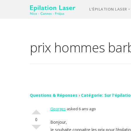
L’ÉPILATION LASER
Une équipe d’e
Notre laser méd
prix hommes bar
L’épilation las
Votre 1ère cons
Comment se pa
FAQ – question
Vos avis
Questions & Réponses
›
Catégorie: Sur l'épilati
Georges
asked 6 ans ago
Contact
0
Bonjour,
Je souhaite connaitre les prix pour l’épilat