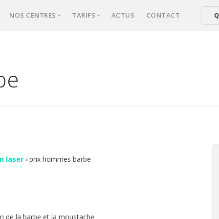
NOS CENTRES
TARIFS
ACTUS
CONTACT
Q
xperts
NICE
Tarifs épilation laser femmes
ical d’épilation
CANNES
Tarifs épilation laser hommes
be
er : comment ça marche ?
FREJUS
ultation
sse une séance ?
s fréquentes
on laser
›
prix hommes barbe
ion de la barbe et la moustache