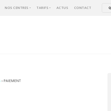
NOS CENTRES
TARIFS
ACTUS
CONTACT
Q
xperts
NICE
Tarifs épilation laser femmes
ical d’épilation
CANNES
Tarifs épilation laser hommes
er : comment ça marche ?
FREJUS
ultation
sse une séance ?
s fréquentes
s
›
PAIEMENT