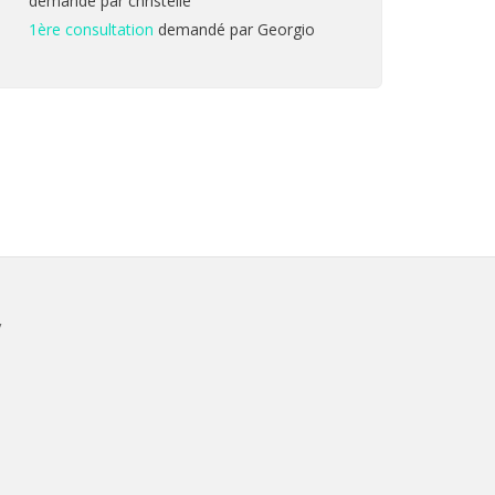
demandé par christelle
1ère consultation
demandé par Georgio
V