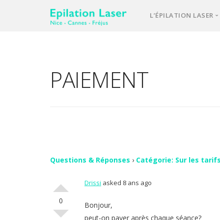
L’ÉPILATION LASER
Une équipe d’e
Notre laser méd
PAIEMENT
L’épilation las
Votre 1ère cons
Comment se pa
FAQ – question
Vos avis
Questions & Réponses
›
Catégorie: Sur les tarif
Drissi
asked 8 ans ago
Contact
0
Bonjour,
peut-on payer après chaque séance?