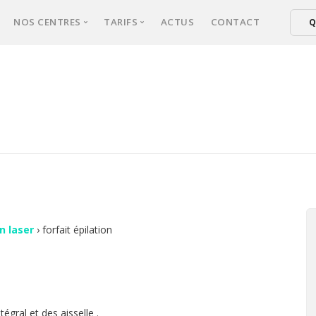
NOS CENTRES
TARIFS
ACTUS
CONTACT
Q
xperts
NICE
Tarifs épilation laser femmes
ical d’épilation
CANNES
Tarifs épilation laser hommes
er : comment ça marche ?
FREJUS
ultation
sse une séance ?
s fréquentes
on laser
›
forfait épilation
égral et des aisselle .