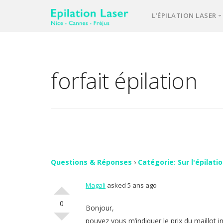
L’ÉPILATION LASER
Une équipe d’e
Notre laser méd
forfait épilation
L’épilation las
Votre 1ère cons
Comment se pa
FAQ – question
Vos avis
Questions & Réponses
›
Catégorie: Sur l'épilati
Magali
asked 5 ans ago
Contact
0
Bonjour,
pouvez vous m’indiquer le prix du maillot int