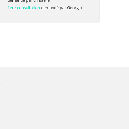
demandé par christelle
1ère consultation
demandé par Georgio
V