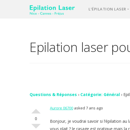
L’ÉPILATION LASER
Une équipe d’e
Notre laser méd
Epilation laser po
L’épilation las
Votre 1ère cons
Comment se pa
FAQ – question
Vos avis
Questions & Réponses
›
Catégorie: Général
›
Epi
Aurore 06700
asked 7 ans ago
Contact
0
Bonjour, je voudrai savoir si l’épilation au l
vous plait ? le rasage est pratique mais l