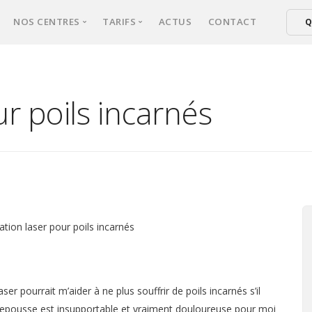
NOS CENTRES
TARIFS
ACTUS
CONTACT
Q
xperts
NICE
Tarifs épilation laser femmes
ical d’épilation
CANNES
Tarifs épilation laser hommes
ur poils incarnés
er : comment ça marche ?
FREJUS
ultation
sse une séance ?
s fréquentes
lation laser pour poils incarnés
aser pourrait m’aider à ne plus souffrir de poils incarnés s’il
a repousse est insupportable et vraiment douloureuse pour moi