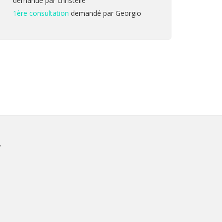
demandé par christelle
1ère consultation
demandé par Georgio
V