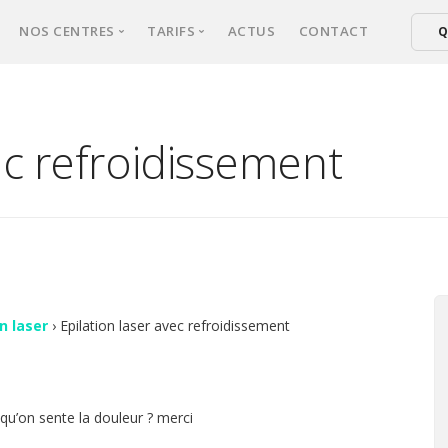
NOS CENTRES
TARIFS
ACTUS
CONTACT
Q
xperts
NICE
Tarifs épilation laser femmes
ical d’épilation
CANNES
Tarifs épilation laser hommes
ec refroidissement
er : comment ça marche ?
FREJUS
ultation
sse une séance ?
s fréquentes
on laser
›
Epilation laser avec refroidissement
s qu’on sente la douleur ? merci