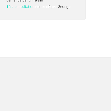
demandé par christelle
1ère consultation
demandé par Georgio
V