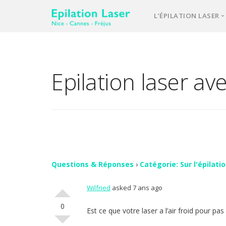
L’ÉPILATION LASER
Une équipe d’e
Notre laser méd
Epilation laser av
L’épilation las
Votre 1ère cons
Comment se pa
FAQ – question
Vos avis
Questions & Réponses
›
Catégorie: Sur l'épilati
Wilfried
asked 7 ans ago
Contact
0
Est ce que votre laser a l’air froid pour pa