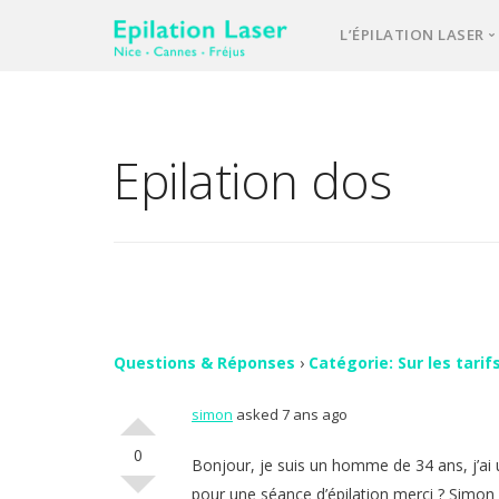
L’ÉPILATION LASER
Une équipe d’e
Notre laser méd
Epilation dos
L’épilation las
Votre 1ère cons
Comment se pa
FAQ – question
Vos avis
Questions & Réponses
›
Catégorie: Sur les tarif
simon
asked 7 ans ago
Contact
0
Bonjour, je suis un homme de 34 ans, j’ai u
pour une séance d’épilation merci ? Simon