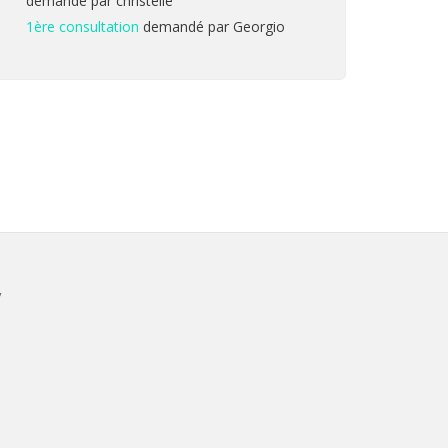
demandé par christelle
1ère consultation
demandé par Georgio
V