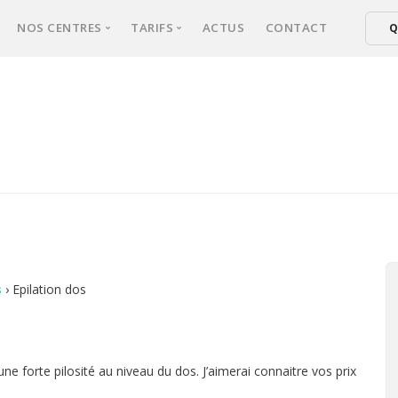
NOS CENTRES
TARIFS
ACTUS
CONTACT
Q
xperts
NICE
Tarifs épilation laser femmes
ical d’épilation
CANNES
Tarifs épilation laser hommes
er : comment ça marche ?
FREJUS
ultation
sse une séance ?
s fréquentes
s
›
Epilation dos
ne forte pilosité au niveau du dos. J’aimerai connaitre vos prix