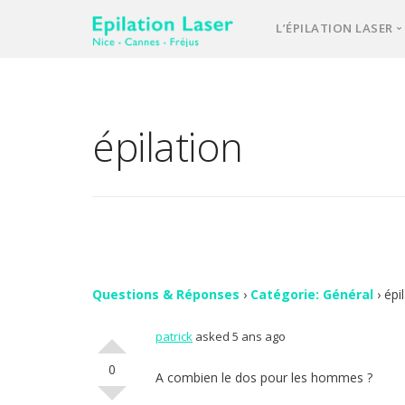
L’ÉPILATION LASER
Une équipe d’e
Notre laser méd
épilation
L’épilation las
Votre 1ère cons
Comment se pa
FAQ – question
Vos avis
Questions & Réponses
›
Catégorie: Général
›
épi
patrick
asked 5 ans ago
Contact
0
A combien le dos pour les hommes ?