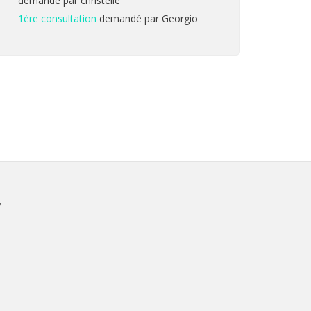
demandé par christelle
1ère consultation
demandé par Georgio
V