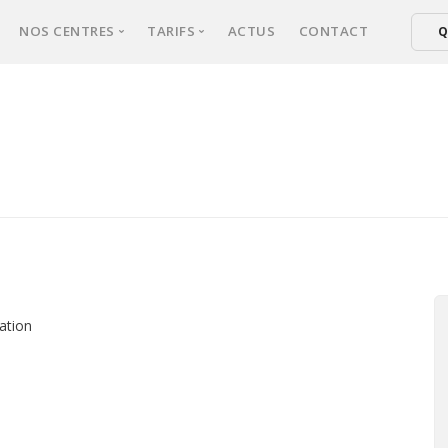
NOS CENTRES
TARIFS
ACTUS
CONTACT
Q
xperts
NICE
Tarifs épilation laser femmes
ical d’épilation
CANNES
Tarifs épilation laser hommes
er : comment ça marche ?
FREJUS
ultation
sse une séance ?
s fréquentes
lation