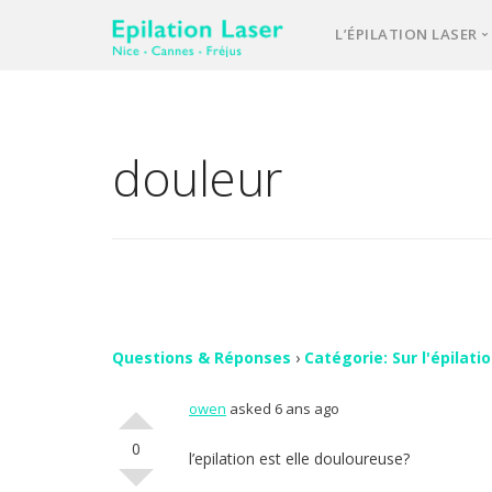
L’ÉPILATION LASER
Une équipe d’e
Notre laser méd
douleur
L’épilation las
Votre 1ère cons
Comment se pa
FAQ – question
Vos avis
Questions & Réponses
›
Catégorie: Sur l'épilati
owen
asked 6 ans ago
Contact
0
l’epilation est elle douloureuse?