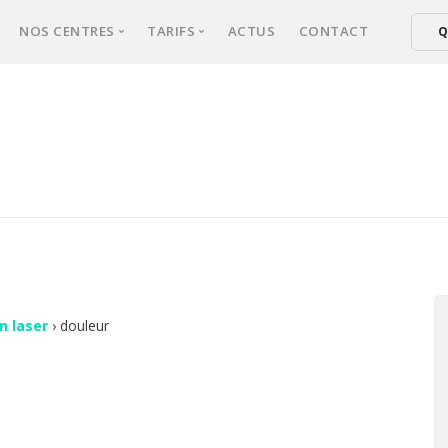
NOS CENTRES
TARIFS
ACTUS
CONTACT
Q
xperts
NICE
Tarifs épilation laser femmes
ical d’épilation
CANNES
Tarifs épilation laser hommes
er : comment ça marche ?
FREJUS
ultation
sse une séance ?
s fréquentes
on laser
›
douleur