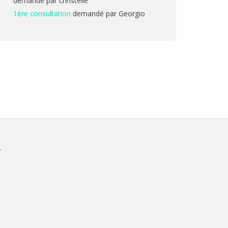
demandé par christelle
1ère consultation
demandé par Georgio
V