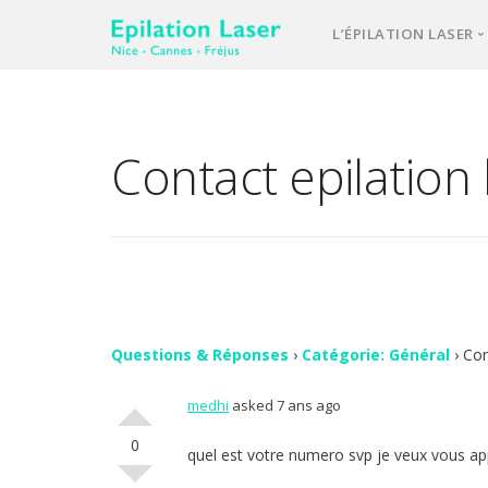
L’ÉPILATION LASER
Une équipe d’e
Notre laser méd
Contact epilation 
L’épilation las
Votre 1ère cons
Comment se pa
FAQ – question
Vos avis
Questions & Réponses
›
Catégorie: Général
›
Con
medhi
asked 7 ans ago
Contact
0
quel est votre numero svp je veux vous ap