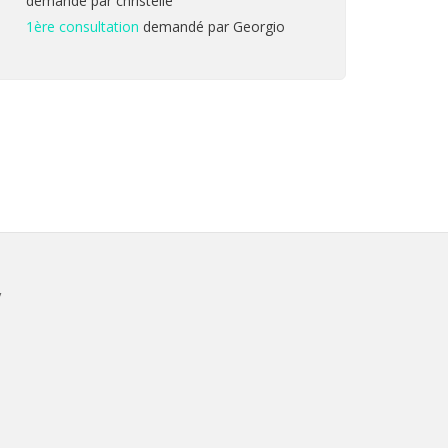
demandé par christelle
1ère consultation
demandé par Georgio
V