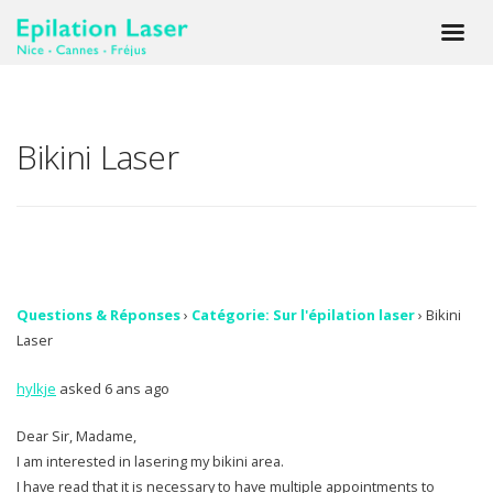
Bikini Laser
Questions & Réponses
›
Catégorie: Sur l'épilation laser
›
Bikini
Laser
hylkje
asked 6 ans ago
Dear Sir, Madame,
I am interested in lasering my bikini area.
I have read that it is necessary to have multiple appointments to