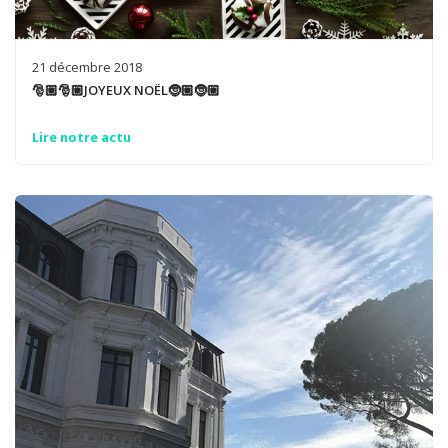
21 décembre 2018
🎅🏼🎅🏼JOYEUX NOËL🤶🏼🤶🏼
Lire notre actu