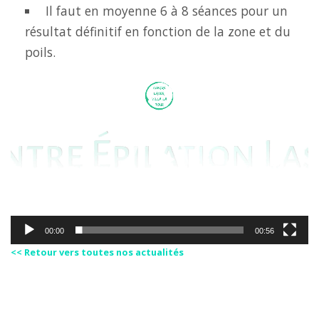
Il faut en moyenne 6 à 8 séances pour un
résultat définitif en fonction de la zone et du
poils.
L
e
c
t
e
u
r
v
i
d
00:00
00:56
é
<< Retour vers toutes nos actualités
o